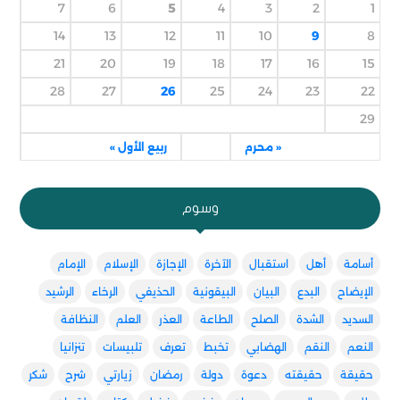
7
6
5
4
3
2
1
14
13
12
11
10
9
8
21
20
19
18
17
16
15
28
27
26
25
24
23
22
29
« محرم
ربيع الأول »
وسوم
أسامة
أهل
استقبال
الآخرة
الإجازة
الإسلام
الإمام
الإيضاح
البدع
البيان
البيقونية
الحذيفي
الرخاء
الرشيد
السديد
الشدة
الصلح
الطاعة
العذر
العلم
النظافة
النعم
النقم
الهضابي
تخبط
تعرف
تلبيسات
تنزانيا
حقيقة
حقيقته
دعوة
دولة
رمضان
زيارتي
شرح
شكر