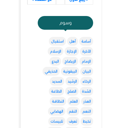
وسوم
أسامة
أهل
استقبال
الآخرة
الإجازة
الإسلام
الإمام
الإيضاح
البدع
البيان
البيقونية
الحذيفي
الرخاء
الرشيد
السديد
الشدة
الصلح
الطاعة
العذر
العلم
النظافة
النعم
النقم
الهضابي
تخبط
تعرف
تلبيسات