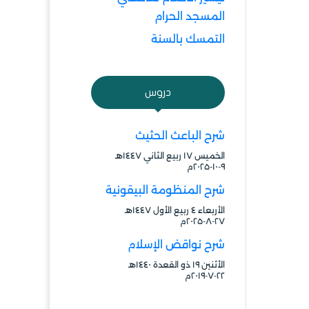
المسجد الحرام
التمسك بالسنة
دروس
شرح الباعث الحثيث
الخميس ۱۷ ربيع الثاني ۱٤٤۷هـ
۹-۱۰-۲۰۲۵م
شرح المنظومة البيقونية
الأربعاء ٤ ربيع الأول ۱٤٤۷هـ
۲۷-۸-۲۰۲۵م
شرح نواقض الإسلام
الأثنين ۱۹ ذو القعدة ۱٤٤۰هـ
۲۲-۷-۲۰۱۹م