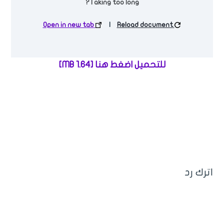
Taking too long?
Open in new tab
|
Reload document
للتحميل اضغط هنا [1.64 MB]
المدخل إلى علم الفرائض
اترك رد