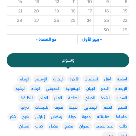
14
13
12
11
10
9
8
21
20
19
18
17
16
15
28
27
26
25
24
23
22
30
29
« ربيع الأول
ذو القعدة »
وسوم
أسامة
أهل
استقبال
الآخرة
الإجازة
الإسلام
الإمام
الإيضاح
البدع
البيان
البيقونية
الحذيفي
الرخاء
الرشيد
السديد
الشدة
الصلح
الطاعة
العذر
العلم
النظافة
النعم
النقم
الهضابي
تخبط
تعرف
تلبيسات
تنزانيا
حقيقة
حقيقته
دعوة
دولة
رمضان
زيارتي
شرح
شكر
طلب
عبد الحميد
عدوان
فضح
فضل
كتاب
لقمان
نزول
وبيان